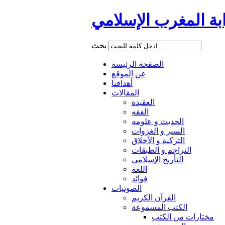
ابة المغرب الإسلامي
بحث
الصفحة الرئيسة
عن الموقع
أهدافنا
المقالات
العقيدة
الفقه
الحديث و علومه
السير و الغزوات
التزكية و الأخلاق
التراجم و الطبقات
التأريخ الإسلامي
اللغة
فوائد
الصوتيات
القرآن الكريم
الكتب المسموعة
مختارات من الكتب