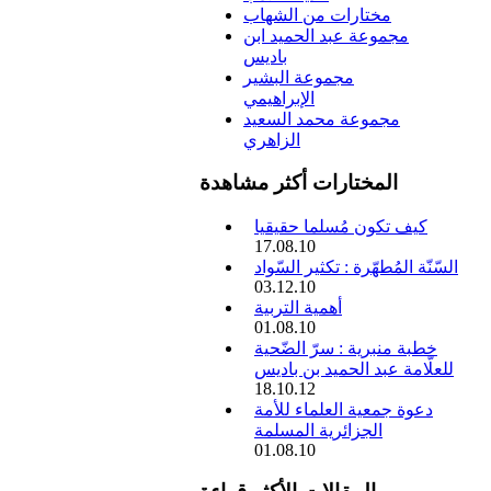
مختارات من الشهاب
مجموعة عبد الحميد ابن
باديس
مجموعة البشير
الإبراهيمي
مجموعة محمد السعيد
الزاهري
المختارات أكثر مشاهدة
كيف تكون مُسلما حقيقيا
17.08.10
السّنّة المُطهّرة : تكثير السّواد
03.12.10
أهمية التربية
01.08.10
خطبة منبرية : سرّ الضّحية
للعلّامة عبد الحميد بن باديس
18.10.12
دعوة جمعية العلماء للأمة
الجزائرية المسلمة
01.08.10