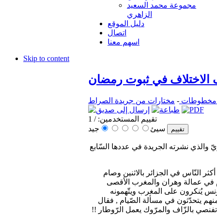
مجموعة محمد السعيد
الزاهري
دليل الموقع
اتصال
اسهم معنا
Skip to content
الاختلاف في ثبوت رمضان
 مخطوطات
-
مختارات من جريدة الصراط
تقييم المستخدمين:
/ 1
جيد
سيئ
 والذي نشرته الجريدة في عددها السّابع
ر النّاس في الجزائر بالاثنين وصام
عوام في عمالة وهران والمغرب الأقصى
ونس يُنكرون على المغرب ويتّهمونه
منهم يتحدّثون في مسألة الصّيام , فقال
تفنصي بالزّاف والمرّوك يعمل الرّوطار !!