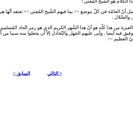
 الكلام هو الشّيخ المُفتي !
 العامّة في كلّ موضع << بما فيهم الشّيخ المُفتي >> تعتقد أنّها ه
والضّلال .
 من هذا كلّه هو أنّ هذا الشّهر الكريم الذي هو رمز اتّحاد المُسلمي
وفيق فيه أيضا , وأبى عليهم الجهل والتّخاذل إلاّ أن يجعلوا منه سببا من 
عليّ العظيم >> .
التالي >
< السابق