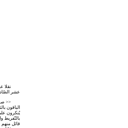
نقلا عن مقا
عشر الصّادر يوم الاثنين 22 رمضان 1352
<< صام أهل
الباقون بال
يُنكرون على
بالتّفريط و
قائل منهم و