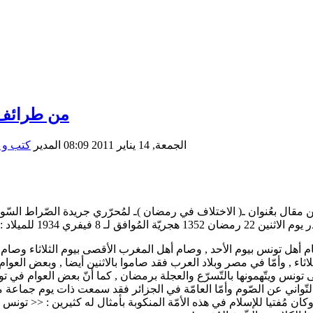
من طرائف 
الجمعة, 14 يناير 2011 08:09
المدير
كتب و
ل بعُنوان ـ( الاختلاف في رمضان )ـ لمُحرّري جريدة الصّراط السّويّ
 هجريّة المُوافق لـ 8 فيفري 1934 للميلاد :
 تونس بيوم الأحد , وصام أهل المغرب الأقصى بيوم الثلاثاء وصام أكث
ثلاثاء , وأمّا في مصر وبلاد العرب فقد صاموا بالاثنين أيضا , وبعض ال
 تونس ويتّهمونها بالتّسرّع والعجلة برمضان , كما أنّ بعض العوام في ت
التّواني عن الصّوم وأمّا العامّة في الجزائر فقد سمعت ذات يوم جماعة 
كان مُفتيا للإسلام في هذه الأمّة المنكوبة بأمثال له كثيرين : << تونس 